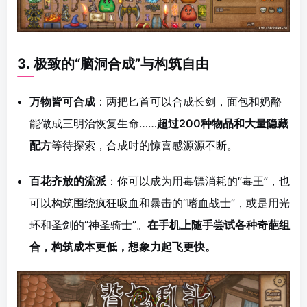
3.
极致的“脑洞合成”与构筑自由
万物皆可合成
：两把匕首可以合成长剑，面包和奶酪
能做成三明治恢复生命……
超过200种物品和大量隐藏
配方
等待探索，合成时的惊喜感源源不断。
百花齐放的流派
：你可以成为用毒镖消耗的“毒王”，也
可以构筑围绕疯狂吸血和暴击的“嗜血战士”，或是用光
环和圣剑的“神圣骑士”。
在手机上随手尝试各种奇葩组
合，构筑成本更低，想象力起飞更快。