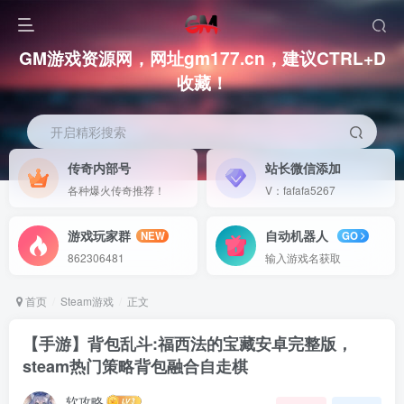
GM游戏资源网，网址gm177.cn，建议CTRL+D
收藏！
开启精彩搜索
传奇内部号
站长微信添加
各种爆火传奇推荐！
V：fafafa5267
游戏玩家群
自动机器人
NEW
GO
862306481
输入游戏名获取
首页
Steam游戏
正文
【手游】背包乱斗:福西法的宝藏安卓完整版，
steam热门策略背包融合自走棋
软攻略