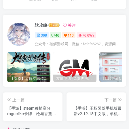
软攻略
关注
368
46
110
76.6W+
公众号：破解游戏网，微信：fafafa5267，资源问题可以公众号留言或者这里留言，抽空看到回复
【安卓】大侠立志传最新版，联动逸剑风云决DLC+内置作弊控制台
友链申请+免责声明+广告合作+关于我们
上一篇
下一篇
【手游】steam移植高分
【手游】王权陨落手机版最
roguelike卡牌，枪与香蕉安
新v2.12.18中文版，单机免
卓最新v4.13版，中文免谷歌
谷歌+steam移植高分塔防