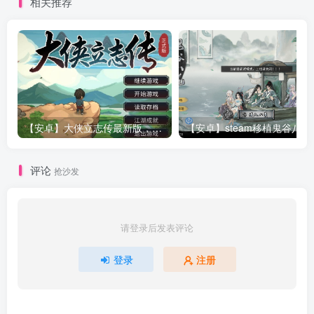
相关推荐
【安卓】大侠立志传最新版，联动逸剑风云决DLC+内置作弊控制台
【安卓】steam移植鬼
评论
抢沙发
请登录后发表评论
登录
注册