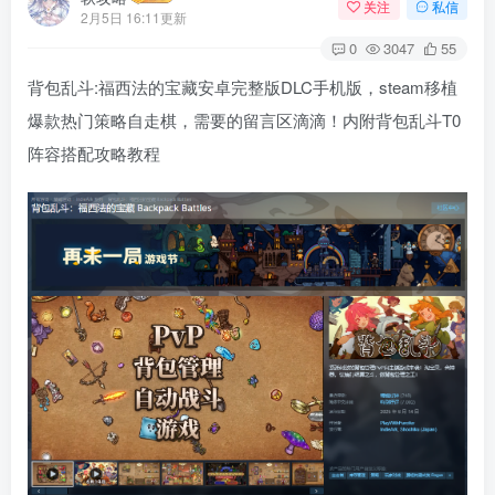
关注
私信
2月5日 16:11更新
0
3047
55
背包乱斗:福西法的宝藏安卓完整版DLC手机版，steam移植
爆款热门策略自走棋，需要的留言区滴滴！内附背包乱斗T0
阵容搭配攻略教程