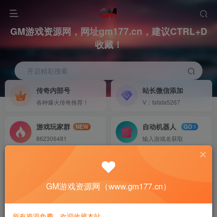
GM游戏资源网，网址gm177.cn，建议CTRL+D
收藏！
开启精彩搜索
传奇内部号
站长微信添加
各种爆火传奇推荐！
V：fafafa5267
游戏玩家群
自动机器人
NEW
GO
862306481
输入游戏名获取
4
3.4W+
15
GM游戏资源网（www.gm177.cn）
所有资源免费，欢迎收藏本站