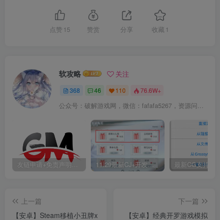
点赞
15
赞赏
分享
收藏
1
软攻略
关注
368
46
110
76.6W+
公众号：破解游戏网，微信：fafafa5267，资源问题可以公众号留言或者这里留言，抽空看到回复
友链申请+免责声明+广告合作+关于我们
11.29最新CJ+开发者教程版本
上一篇
下一篇
【安卓】Steam移植小丑牌x
【安卓】经典开罗游戏模拟