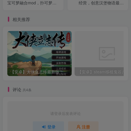
宝可梦融合mod，扑可梦最
经营，创意汉堡物语最新
新906版本
v149无限资源版
相关推荐
【安卓】大侠立志传最新版，联动逸剑风云决DLC+内置作弊控制台
【安卓】steam移植鬼
评论
共4条
请登录后发表评论
登录
注册