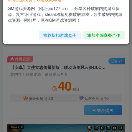
【安卓】大侠立志传最新版，联动逸剑风云决DLC+内置
作弊控制台
GM游戏资源网（网址gm177.cn），分享各种破解内购游戏资
源，复古怀旧游戏，steam移植免费破解游戏，各类破解内购游
首页
破解游戏
正文
戏资源一网打尽，尽在GM游戏资源网！
推荐折扣游戏盒子
添加小编商务合作
软攻略
关注
私信
1月12日 08:40更新
付费资源
已售 24
【安卓】大侠立志传最新版，联动逸剑风云决DLC+内置作弊控制台
此内容为付费资源，请付费后查看
40
积分
20
10
黄金会员
钻石会员
登录购买