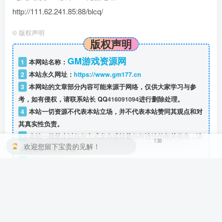
http://111.62.241.85:88/blcq/
©
版权声明
版权声明
GM游戏资源网
1
本网站名称：
2
本站永久网址：
https://www.gm177.cn
3
本网站的文章部分内容可能来源于网络，仅供大家学习与参
考，如有侵权，请联系站长 QQ
416091094
进行删除处理。
4
本站一切资源不代表本站立场，并不代表本站赞同其观点和对
其真实性负责。
5
本站一律禁止以任何方式发布或转载任何违法的相关信息，访
138
欢迎您留下宝贵的见解！
客发现请向站长举报
6
本站资源大多存储在云盘，如发现链接失效，请联系我们我们
会第一时间更新。
THE END