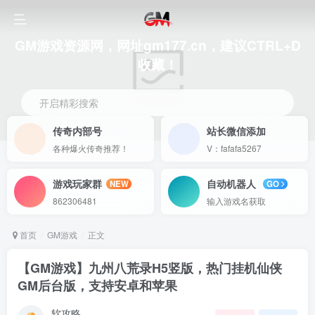
GM游戏资源网，网址gm177.cn，建议CTRL+D
收藏！
开启精彩搜索
传奇内部号
站长微信添加
各种爆火传奇推荐！
V：fafafa5267
游戏玩家群
自动机器人
NEW
GO
862306481
输入游戏名获取
首页
GM游戏
正文
【GM游戏】九州八荒录H5竖版，热门挂机仙侠
GM后台版，支持安卓和苹果
软攻略