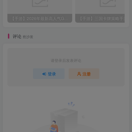
【手游】2026年最新高人气GM福利版仙侠手游，仙帝神兵（0.1折特权免费送）体验氪金大佬起飞！
【手
评论
抢沙发
请登录后发表评论
登录
注册