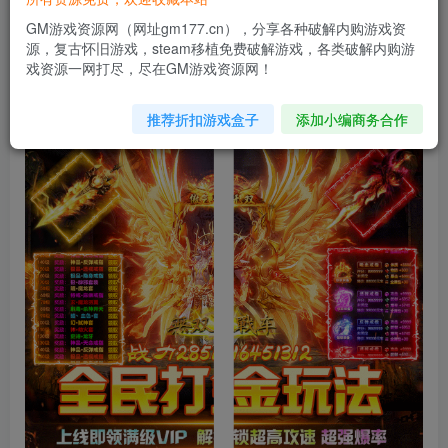
关注
私信
11月21日 15:50发布
GM游戏资源网（网址gm177.cn），分享各种破解内购游戏资
0
3909
72
源，复古怀旧游戏，steam移植免费破解游戏，各类破解内购游
戏资源一网打尽，尽在GM游戏资源网！
2025最新传奇手游推荐，这几款目前最火爆的传奇，福利好
人气高值得一玩！一起看看吧！
推荐折扣游戏盒子
添加小编商务合作