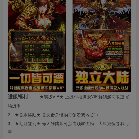
进服福利：
1、★满级VIP★ 上线即领满级VIP,解锁超高攻速,超
强爆率
2、★首杀奖励★ 首次击杀怪物可领游戏内货币
3、★七日签到★ 每天登陆即可点击领取奖励，大量充值卷和元
宝