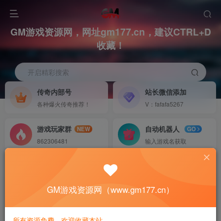
GM游戏资源网，网址gm177.cn，建议CTRL+D
收藏！
开启精彩搜索
传奇内部号
站长微信添加
各种爆火传奇推荐！
V：fafafa5267
游戏玩家群
自动机器人
NEW
GO
862306481
输入游戏名获取
首页
折扣游戏
正文
2025最新传奇手游推荐，这几款目前最火爆的传
GM游戏资源网（www.gm177.cn）
奇，福利好人气高值得一玩！
软攻略
所有资源免费，欢迎收藏本站