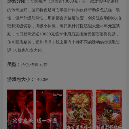
游戏介绍：
全民祖玛（冰雪送10000充）是一款冰雪中变题材
的传奇游戏，游戏特色是可召唤僵尸作为伙伴帮助角色抗怪，砍
怪，僵尸升级后属性，形象都会大幅度改变，创角送自动回收/拾
取和满级切割，满级小神魔，每日累计打怪还能大量材料元宝奖
励，七日登录还送10000充值卡使用后直接免费领取顶赞奖励，
传奇画质精美，福利满满；线上更有十种不同的活动供你获取资
源；0氪也能变大佬。
类型：
角色.传奇.动作
游戏包大小：
140.3M