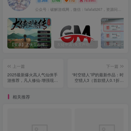
368
46
110
76.6W+
公众号：破解游戏网，微信：fafafa5267，资源问题可以公众号留言或者这里留言，抽空看到回复
【安卓】大侠立志传最新版，联动逸剑风云决DLC+内置作弊控制台
友链申请+免责声明+广告合作+关于我们
上一篇
下一篇
2025最新爆火高人气仙侠手
“时空猎人”IP的最新作品：时
游推荐，凡人修仙-增强现实
空猎人3（首款猎人0.1折）
版（0.1折送6480代金）
天天送648代金券
相关推荐